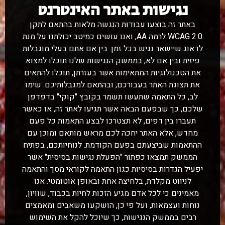
נגישות באתר האינטרנט
באתר זה בוצעו עבודות הנגשה מלאות בהתאם לתקן
WCAG 2.0 לרמה AA, ואנו עושים כמיטב יכולתנו על מנת
לדאוג שיישאר נגיש בכל זמן. בין אם אתם בעלי מוגבלות
פיזית ובין אם לא, בממשק הנגישות שלנו תוכלו למצוא
את הטכנולוגיות המתאימות אשר בעזרתן, תוכלו להתאים
את תצוגת האתר בעבורכם, ובהתאם למגבלותיכם. שימו
לב, כל התאמה שתעשו תשמר בקובץ "קוקי" בדפדפן
שלכם, כך שבפעם הבאה אשר תגיעו לאתר זה, או כאשר
תעברו בין דפים, לא תצטרכו לבצע התאמות כל פעם
מחדש, אלא האתר יחכה לכם מראש מותאם ומוכן עם
ההתאמות שביצעתם בפעם הקודמת. לנוחיותכם, בפתיח
הממשק תמצאו כפתור "הפעלת נגישות בסיסית" אשר
יפעיל הגדרות בסיסיות כגון התאמה לקוראי מסך והתאמה
לניווט מקלדת, בלחיצה אחת ובאופן אוטומטי. אנו
מאמינים כי לכל אדם מגיע הזכות לחיות בכבוד, שוויון,
נוחות ועצמאות, ועל פי כן, הושקעו משאבים ומאמצים
רבים בממשק הנגישות, כך שיוכל להקל את השימוש