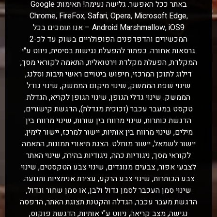
באתר ככל האפשר. גלישה נעימה! תאימות: Google
Chrome, FireFox, Safari, Opera, Microsoft Edge,
Android Marshmallow, iOS9 – אנו תומכים בכל
המכשירים והדפדפנים הפופולריים בשוק עד לכ-2
גרסאות אחורה. כפתור להפעלת נגישות בסיסית, ניווט ע"י
המקלדת, הפעלת מקלדת וירטואלית, התאמה לקוראי מסך,
דילוג לתוכן המרכזי, חיפוש ביטויים ראשי תיבות וסלנג,
שינוי שפת הממשק, שינוי מיקום הממשק, שינוי גודל
הממשק. שינוי גדלי הגופן, שינוי הגופן לקריא, הגדלת
טקסט במעבר עכבר (זכוכית מגדלת), הדגשת קישורים,
הדגשת כותרות, שינוי מרווח בין שורות, שינוי מרווח בין
מילים, שינוי מרווח בין אותיות, יישור למרכז, יישור לימין,
יישור לשמאל, יישור מוחלט. הצגת תיאורי תמונות, התאמה
לקוראי מסך, ניגודיות כהה, ניגודיות בהירה, שינוי האתר
לצבעי אפור, צבעים מנוגדים, שינוי צבע הטקסטים, שינוי
צבע הכותרות, שינוי צבע הרקע, עצירת אנימציות ותנועה.
שינוי סמן העכבר לסמן גדול ולבן, או סמן שחור וגדול,
הדגשת מעבר עכבר, הגדלה והקטנת תצוגת האתר, הדפסה
נגישה, מצב קריאה, ניווט ע"י אותיות, הדגשת פוקוס,