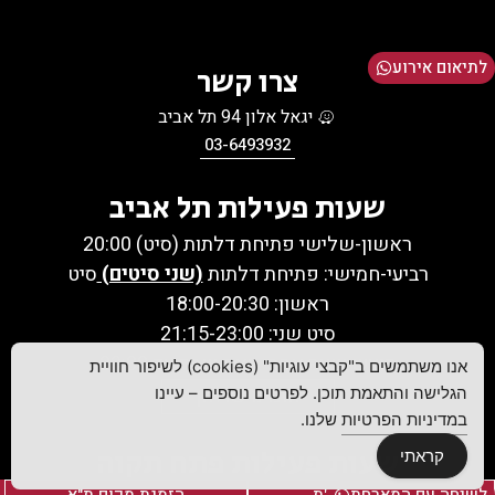
לתיאום אירוע
צרו קשר
יגאל אלון 94 תל אביב
03-6493932
שעות פעילות תל אביב
ראשון-שלישי פתיחת דלתות (סיט) 20:00
רביעי-חמישי: פתיחת דלתות
(שני סיטים)
סיט
ראשון: 18:00-20:30
סיט שני: 21:15-23:00
מוצש שעה אחרי צאת שבת עד 23:00
אנו משתמשים ב"קבצי עוגיות" (cookies) לשיפור חוויית
הזמינו שולחן
הגלישה והתאמת תוכן. לפרטים נוספים – עיינו
במדיניות הפרטיות
שלנו.
שעות פעילות פתח תקוה
קראתי