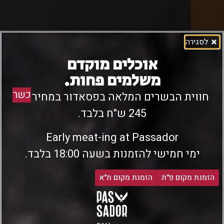
לסגירה
אוכלים מוקדם
משלמים פחות.
כשר
חווית הבשרים המלאה בפסאדור במחיר של
245 ש"ח בלבד.
Early meat-ing at Passador
ימי חמישי להזמנות בשעה 18:00 בלבד.
הזמנת מקום פ"ת
הזמנת מקום ת"א